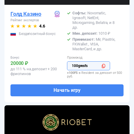
Голд Казино
Софты:
Novomatic,
Igrosoft, NetEnt,
Рейтинг экспертов
Microgaming, Belatra, и 8
4.6
др.
Мин. депозит:
1010 ₽
Бездепозитный бонус
Принимают:
Mir, Piastrix,
FKWallet , VISA,
MasterCard, и др.
Бонус
Промокод
20000 ₽
100gresfs
до 111 % на депозит + 200
+100FS
в Resident за депозит от 500
фриспинов
руб.
Начать игру