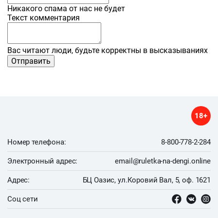
Никакого спама от нас не будет
Текст комментария
Вас читают люди, будьте корректны в высказываниях
18+
Номер телефона:
8-800-778-2-284
Электронный адрес:
email@ruletka-na-dengi.online
Адрес:
БЦ Оазис, ул.Коровий Вал, 5, оф. 1621
Соц сети