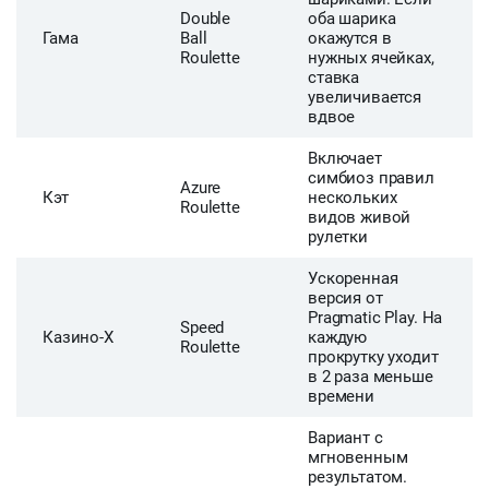
Double
оба шарика
Гама
Ball
окажутся в
Roulette
нужных ячейках,
ставка
увеличивается
вдвое
Включает
симбиоз правил
Azure
Кэт
нескольких
Roulette
видов живой
рулетки
Ускоренная
версия от
Pragmatic Play. На
Speed
Казино-X
каждую
Roulette
прокрутку уходит
в 2 раза меньше
времени
Вариант с
мгновенным
результатом.