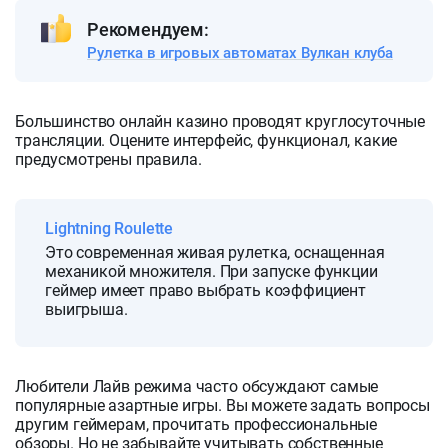
Рекомендуем:
Рулетка в игровых автоматах Вулкан клуба
Большинство онлайн казино проводят круглосуточные
трансляции. Оцените интерфейс, функционал, какие
предусмотрены правила.
Lightning Roulette
Это современная живая рулетка, оснащенная
механикой множителя. При запуске функции
геймер имеет право выбрать коэффициент
выигрыша.
Любители Лайв режима часто обсуждают самые
популярные азартные игры. Вы можете задать вопросы
другим геймерам, прочитать профессиональные
обзоры. Но не забывайте учитывать собственные