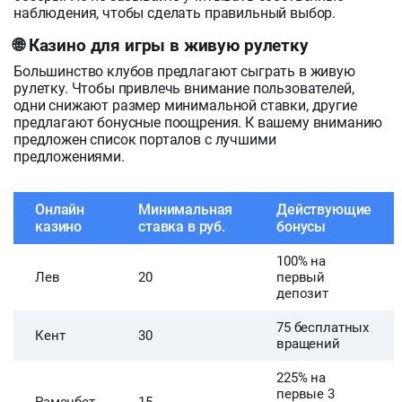
наблюдения, чтобы сделать правильный выбор.
🌐 Казино для игры в живую рулетку
Большинство клубов предлагают сыграть в живую
рулетку. Чтобы привлечь внимание пользователей,
одни снижают размер минимальной ставки, другие
предлагают бонусные поощрения. К вашему вниманию
предложен список порталов с лучшими
предложениями.
Онлайн
Минимальная
Действующие
казино
ставка в руб.
бонусы
100% на
Лев
20
первый
депозит
75 бесплатных
Кент
30
вращений
225% на
первые 3