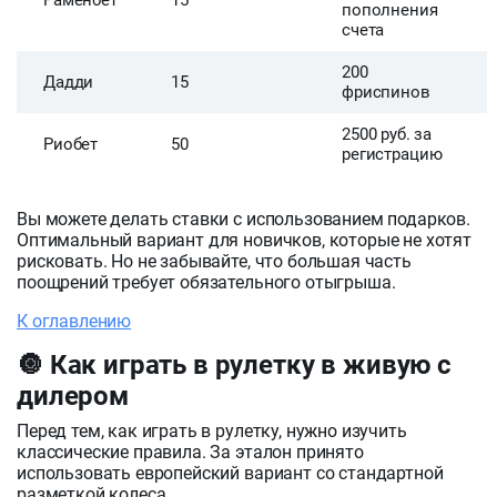
Раменбет
15
пополнения
счета
200
Дадди
15
фриспинов
2500 руб. за
Риобет
50
регистрацию
Вы можете делать ставки с использованием подарков.
Оптимальный вариант для новичков, которые не хотят
рисковать. Но не забывайте, что большая часть
поощрений требует обязательного отыгрыша.
К оглавлению
🔘 Как играть в рулетку в живую с
дилером
Перед тем, как играть в рулетку, нужно изучить
классические правила. За эталон принято
использовать европейский вариант со стандартной
разметкой колеса.