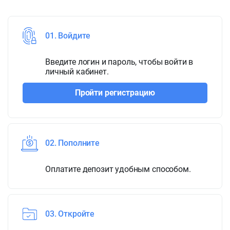
01. Войдите
Введите логин и пароль, чтобы войти в
личный кабинет.
Пройти регистрацию
02. Пополните
Оплатите депозит удобным способом.
03. Откройте