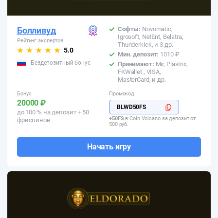
Болливуд
Софты:
Novomatic,
Igrosoft, NetEnt, Belatra,
Рейтинг экспертов
Thunderkick, и 3 др.
5.0
Мин. депозит:
1010 ₽
Бездепозитный бонус
Принимают:
Mir, Piastrix,
FKWallet , VISA,
MasterCard, и др.
Бонус
Промокод
20000 ₽
BLWD50FS
до 100 % на депозит + 50
+50FS
в Coin Volcano за депозит от
фриспинов
500 руб.
Начать игру