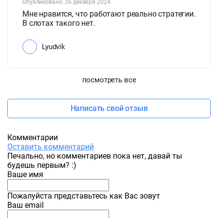
Опубликовано: 26 декабря 2024
Мне нравится, что работают реально стратегии.
В слотах такого нет.
Lyudvik
L
посмотреть все
Написать свой отзыв
Комментарии
Оставить комментарий
Печально, но комментариев пока нет, давай ты
будешь первым? :)
Ваше имя
Пожалуйста представьтесь как Вас зовут
Ваш email