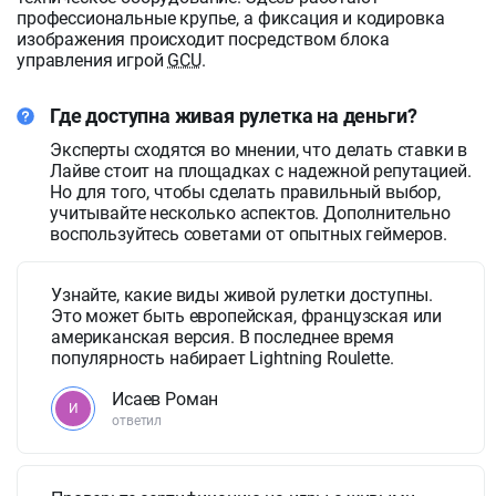
профессиональные крупье, а фиксация и кодировка
изображения происходит посредством блока
управления игрой
GCU
.
Где доступна живая рулетка на деньги?
Эксперты сходятся во мнении, что делать ставки в
Лайве стоит на площадках с надежной репутацией.
Но для того, чтобы сделать правильный выбор,
учитывайте несколько аспектов. Дополнительно
воспользуйтесь советами от опытных геймеров.
Узнайте, какие виды живой рулетки доступны.
Это может быть европейская, французская или
американская версия. В последнее время
популярность набирает Lightning Roulette.
Исаев Роман
И
ответил