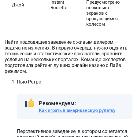
Instant
Предусмотрено
Джой
Roulette
несколько
экранов с
вращающимся
колесом
Найти подходящее заведение с живым дилером –
задача не из легких. В первую очередь нужно оценить
технические и статистические показатели, сравнить
условия на нескольких порталах. Команда экспертов
подготовила рейтинг лучших онлайн казино с Лайв
режимом.
Нью Ретро.
Рекомендуем:
Как играть в американскую рулетку
Перспективное заведение, в котором сочетается