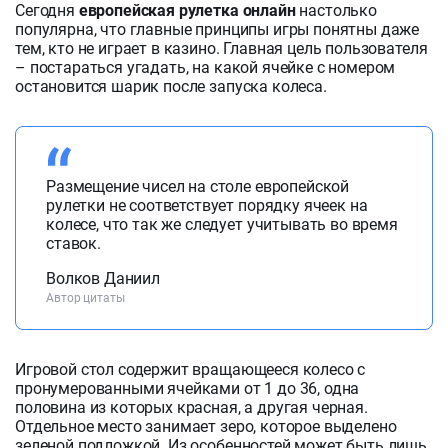
Сегодня
европейская рулетка онлайн
настолько
популярна, что главные принципы игры понятны даже
тем, кто не играет в казино. Главная цель пользователя
– постараться угадать, на какой ячейке с номером
остановится шарик после запуска колеса.
Размещение чисел на столе европейской
рулетки не соответствует порядку ячеек на
колесе, что так же следует учитывать во время
ставок.
Волков Даниил
Автор цитаты
Игровой стол содержит вращающееся колесо с
пронумерованными ячейками от 1 до 36, одна
половина из которых красная, а другая черная.
Отдельное место занимает зеро, которое выделено
зеленой подложкой. Из особенностей может быть лишь