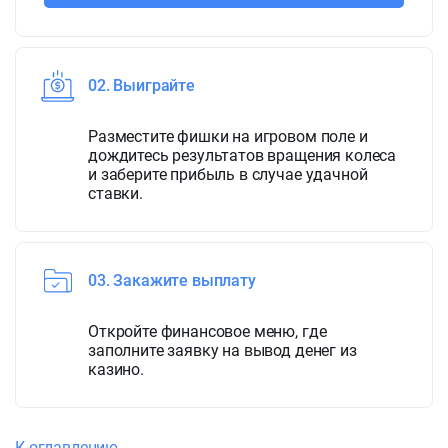
02. Выиграйте
Разместите фишки на игровом поле и
дождитесь результатов вращения колеса
и заберите прибыль в случае удачной
ставки.
03. Закажите выплату
Откройте финансовое меню, где
заполните заявку на вывод денег из
казино.
К оглавлению