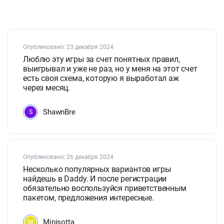
Опубликовано: 23 декабря 2024
Люблю эту игры за счет понятных правил,
выигрывал и уже не раз, но у меня на этот счет
есть своя схема, которую я выработал аж
через месяц.
ShawnBre
S
Опубликовано: 26 декабря 2024
Несколько популярных вариантов игры
найдешь в Daddy. И после регистрации
обязательно воспользуйся приветственным
пакетом, предложения интересные.
Minisotta
M