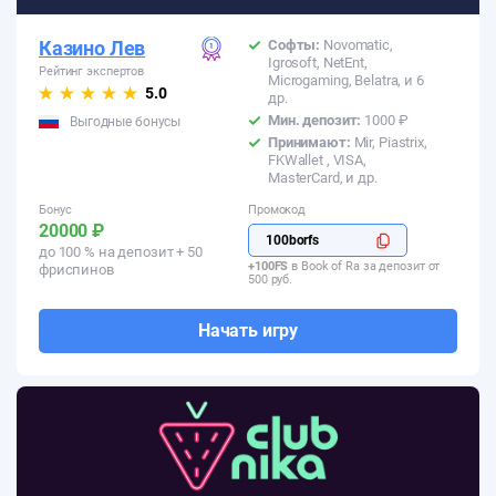
Казино Лев
Софты:
Novomatic,
Igrosoft, NetEnt,
Рейтинг экспертов
Microgaming, Belatra, и 6
5.0
др.
Мин. депозит:
1000 ₽
Выгодные бонусы
Принимают:
Mir, Piastrix,
FKWallet , VISA,
MasterCard, и др.
Бонус
Промокод
20000 ₽
100borfs
до 100 % на депозит + 50
+100FS
в Book of Ra за депозит от
фриспинов
500 руб.
Начать игру