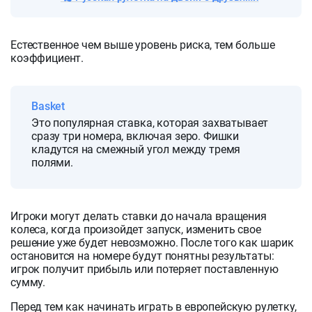
Естественное чем выше уровень риска, тем больше
коэффициент.
Basket
Это популярная ставка, которая захватывает
сразу три номера, включая зеро. Фишки
кладутся на смежный угол между тремя
полями.
Игроки могут делать ставки до начала вращения
колеса, когда произойдет запуск, изменить свое
решение уже будет невозможно. После того как шарик
остановится на номере будут понятны результаты:
игрок получит прибыль или потеряет поставленную
сумму.
Перед тем как начинать играть в европейскую рулетку,