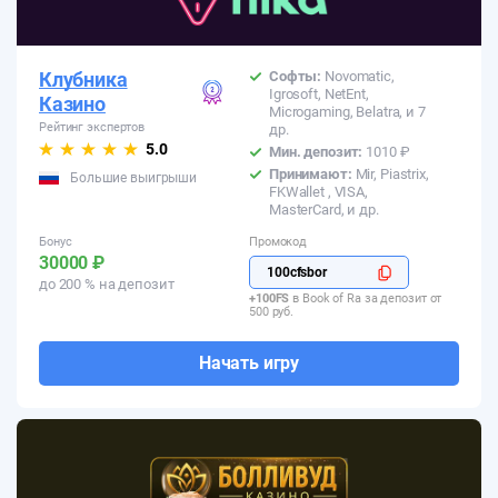
Клубника
Софты:
Novomatic,
Igrosoft, NetEnt,
Казино
Microgaming, Belatra, и 7
Рейтинг экспертов
др.
5.0
Мин. депозит:
1010 ₽
Принимают:
Mir, Piastrix,
Большие выигрыши
FKWallet , VISA,
MasterCard, и др.
Бонус
Промокод
30000 ₽
100cfsbor
до 200 % на депозит
+100FS
в Book of Ra за депозит от
500 руб.
Начать игру