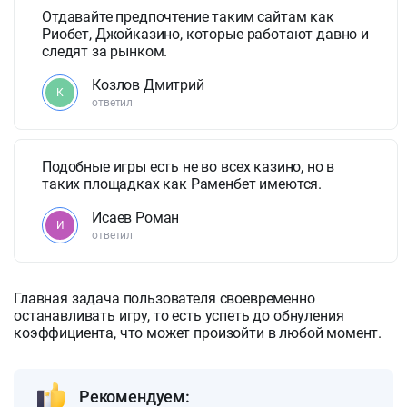
Отдавайте предпочтение таким сайтам как
Риобет, Джойказино, которые работают давно и
следят за рынком.
Козлов Дмитрий
К
ответил
Подобные игры есть не во всех казино, но в
таких площадках как Раменбет имеются.
Исаев Роман
И
ответил
Главная задача пользователя своевременно
останавливать игру, то есть успеть до обнуления
коэффициента, что может произойти в любой момент.
Рекомендуем: