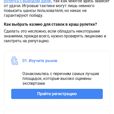
рулетка с выводом денег
, так как многое здесь зависит
от удачи. Игровые тактики могут лишь немного
повысить шансы пользователя, но никак не
гарантируют победу.
Как выбрать казино для ставок в краш рулетке?
Сделать это несложно, если обладать некоторыми
знаниями, прежде всего, нужно проверять лицензию и
смотреть на репутацию.
01. Изучите рынок
Ознакомьтесь с перечнем самых лучших
площадок, которые высоко оценены
экспертами.
Пройти регистрацию