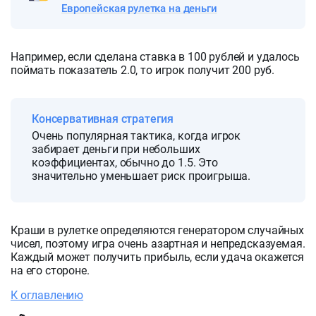
Европейская рулетка на деньги
Например, если сделана ставка в 100 рублей и удалось
поймать показатель 2.0, то игрок получит 200 руб.
Консервативная стратегия
Очень популярная тактика, когда игрок
забирает деньги при небольших
коэффициентах, обычно до 1.5. Это
значительно уменьшает риск проигрыша.
Краши в рулетке определяются генератором случайных
чисел, поэтому игра очень азартная и непредсказуемая.
Каждый может получить прибыль, если удача окажется
на его стороне.
К оглавлению