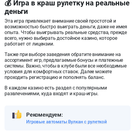
💰 Игра в краш рулетку на реальные
деньги
Эта игра привлекает внимание своей простотой и
возможностью быстро выиграть деньги, даже не имея
опыта. Чтобы выигрывать реальные средства, прежде
всего, нужно выбирать достойное казино, которое
работает от лицензии.
Также при выборе заведения обратите внимание на
ассортимент игр, предлагаемые бонусы и платежные
системы. Важно, чтобы в клубе были все необходимые
условия для комфортных ставок. Далее можете
проходить регистрацию и пополнять баланс.
В каждом казино есть раздел с популярными
развлечениями, куда входят и краш-игры.
Рекомендуем:
Игровые автоматы Вулкан с рулеткой